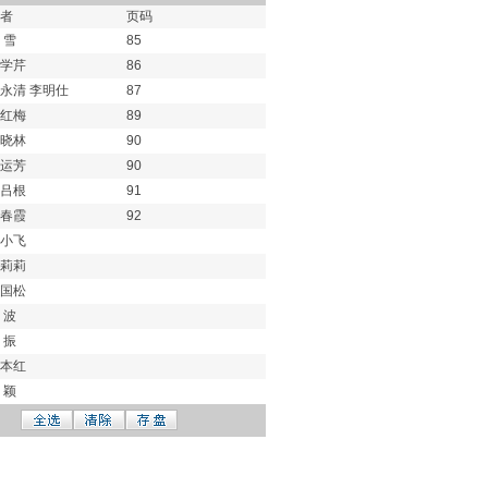
者
页码
 雪
85
学芹
86
永清 李明仕
87
红梅
89
晓林
90
运芳
90
吕根
91
春霞
92
小飞
莉莉
国松
 波
 振
本红
 颖