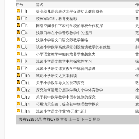
序号
篇名
作
提高幼儿语言表达水平促进幼儿健康成长
梁
1
校长家家到，教育更精彩
董
2
网络空间条件下农村学校的家校合作初探
史
3
浅谈口琴在小学音乐教学中的运用
范
4
浅谈小学语文口语交际教学策略
周
5
试论小学数学高效课堂创设情境教学的有效性
郝
6
小学语文教学中如何培养学生想象力
黄
7
浅谈小学语文教学中的探究性学习
徐
8
浅谈小学语文课文教学中德育的渗透
冯
9
试论小学语文之文本解读
何
10
关于小学数学导入的技巧探究
敬
11
探究如何运用分层教学助力小学体育教学
徐
12
关于初中数学教学中因材施教的探究
雍
13
巧用演示实验，提高初中物理教学探究
袁
14
浅谈小学语文作业“多元化”设计
陈
15
共有92条记录 当前6/7页
首页
上一页
下一页
尾页