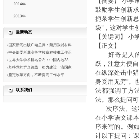
【摘要】
小学
2014年
鼓励学生创新
2013年
扼杀学生创新思
袋"，这对学生
最新动态
【关键词】
小
【正文】
国家新闻出版广电总局：禁用教辅材料
中央部委所属高等学校章程核准工作正
好奇是人
世界大学学术排名公布：中国内地28
跃，注意力便自
坚持党的群众路线，努力建设一流国家
在纵深处击中猎
坚定改革方向，不断提高工作水平
身受用无穷"。
法都强调了方
联系我们
法。那么提问可
次序法。这
在小学语文课
序来写的。例
计以下提问：