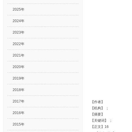
2025年
2024年
2023年
2022年
2021年
2020年
2019年
2018年
2017年
【作者】
【机构】
；
2016年
【摘要】
【关键词】
；
2015年
【正文】16