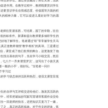
有特点的学生。通过赞赏融洽了师生关系，活跃
的促进作用。在教学过程中，教师既要赏识学生
，还要赏识学生在情感态度、价值观等方面的积
大的精神力量，它可以促进儿童好好学习的愿
着老师往里灌东西，可结果，园丁的辛勤，往往
铸造的标准件。新课标提出教师要多倾听学生的
师更好地了解学生。笔者通过“听”常常被学生天马
真正使教师领悟“教学相长”的真谛。三是通过
自信，课堂成了他们发挥的舞台，这更激发了他
学生找出喜欢的句子，先在学习小组交流，然后
，七八个一齐来塑雷罗汉’，这写出了小孩天真
姜一般的小手’，很好玩。”当笔者一问什
个学习过
生的学习状态保持活跃和热烈，使语文课堂呈现
学生的自评与互评权交还给他们，激发其活跃的
程中，经常把诸如抄写默写背诵等客观作业交给
到当一回老师的快乐，还把知识又复习了一遍，
看了之，真正的高耗低效。对于作文的评改，笔