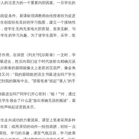
持人的注意力的一个重要内部因素。一旦学生的
的前提条件。新课标强调教师由传授者转为促进
学生创造轻松良好的学习氛围，建立一个接纳性
验，使学生无拘无束地大胆质疑、发表见解、与
养学生的学习兴趣。为了使学生愿学、乐学，笔
要作用。在讲授《列夫
?托尔斯泰》一文时，学
质吸进去，然后向我们这个时代放射出精确元误
托尔斯泰的眼睛能像太上老君的宝葫芦、像金角
又问：“我的眼睛能把语文书吸进去吗?”学生
到我的脑海中去。”望着笔者“抓起”“塞人”的手
吸进去吗?”同学们开心答到：“能！”“对，通过
学生领会了什么是“放出准确无误的频波”，最
至铃声响起还意犹未尽。
学生走向成功的力量源泉。课堂上笔者采用多种
力真丰富；或用亲切的动作—拍拍肩膀，轻轻一点
的喜悦、学习的乐趣，课堂气氛活跃，学习效果