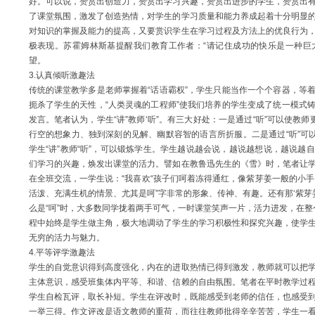
好。可以说，赞赏出创造力，赞赏出学习兴趣，赞赏出进步的学生，赞赏出
了课堂氛围，激发了创造热情，对学生的学习质量和能力养成起着十分明显
对知识的掌握及能力的提高，又要赏识学生在学习过程及方法上的优良行为
极表现。苏霍姆林斯基提醒我们教育工作者：“请记住成功的快乐是一种巨
望。
3.认真倾听激趣法
传统的课堂教学多是老师掌握着
“话语霸权”，学生只能当作一个个容器，等
扼杀了学生的天性，“人类灵魂的工程师”使我们培养的学生变成了统一模式
发言。笔者认为，学生“讲”教师‘听”。有三大好处：一是通过“听”可以使教
行空的想象力、独到深刻的见解、幽默容智的语言所折服。二是通过“听”可以
学生“讲”教师“听”，可以锻炼学生。学生越说越会说，越说越想说，越说越
们学习的兴趣，焕发出课堂的活力。譬如在教鲁迅先生的《雪》时，笔者让
在全班交流，一学生说：“我喜欢“孩子们呵着冻得通红，像紫芽姜一般的小手
活泼、充满生机的情景、尤其是呵”字非常的形象、传神、有趣。还有那‘紫芽
么是
“呵”时，大多数同学拢着两手可气，一时课堂笑声一片，活力进发，在整
程中始终是学生做主角，极大地调动了学生的学习积极性和探究兴趣，使学
无穷的活力与魅力。
4.平等评学激趣法
学生的自觉意识得到高度强化，内在的进取热情已得到激发，教师就可以把
主体意识，感受班集体内平等、和谐、信赖的自由氛围。笔者在平时教学过
学生自检瓦评，取长补短。学生在评改时，既能感受到老师的信任，也感受
一举三得。作文评改是语文教师的重荷，而往往教师批得辛辛苦苦，学生一