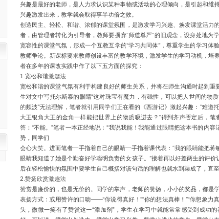
兴趣是最好的老师，是人力求认识某种事物或活动的心理倾向，是引起和维
兴趣激发出来，教学就会取得事半功倍之效。
创造民主、轻松、和谐、浓郁的课堂氛围，是激发学习兴趣、焕发课堂活力
者，由管理者转化为引导者，教师要摒弃
“师道尊严”的旧观念，设身处地为
宽容性的课堂气氛，形成一个互教互学的“学习共同体”，尊重学生的学习体
教师争论。新课标要求教师创设丰富的教学环境，激发学生的学习动机，培
者在多年的课改实践中作了以下五方面的探究：
1.宽松和谐激趣法
宽松和谐的课堂气氛有利于构建良好的师生关系，并将在师生沟通时起到重
生对文中写托尔斯泰的眼睛“这对珠宝有魔力，有磁性，可以把人世间的物
的频波”无法理解，笔者就引用同学们正在看的《西游记》激起兴趣：“难道
大王银角大王的金角一样能把世界上的物质吸进去？”得到齐声否定后，笔者
答：“不能。”笔者一本正经地说：“我说我能！我能通过眼睛把这本书的内容记
势，同学们
会心大笑。进而笔者一手指着自己的眼睛一手指着课代表：
“我的眼睛能把蒋敏
眼睛我知道了她是个勤奋好学聪明负责的女孩子。”接着再以好差两生的评价让
后在轻松愉快的氛围中要学生自己概括对该句话的理解也就水到渠成了，直
2.赞扬欣赏激趣法
赞赏是廉价的，也是无价的。同学的掌声，老师的赞扬，小小的奖品，都是
表扬方式：或用赞许的口吻
——“你说得真好！”“你的想法真棒！”“你想象
头，微微一笑有了赞赏这一“添加剂”，学生在学习中就能常常感受到成功