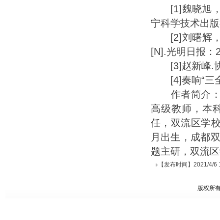
[1]魏晓旭
宁科学技术出版社
[2]刘曙辉，
[N].光明日报：20
[3]赵新峰.协
[4]奏响“三全育
作者简介：罗
高级教师，本
任，双流区学校
月出生，成都
题主研，双流区
【发布时间】2021/4/6 18
版权所