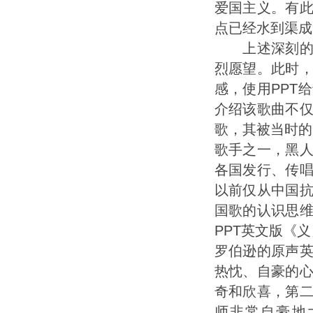
爱国主义。有
点已经水到渠成
上述深刻的爱
烈愿望。此时
感，使用PPT
介绍该歌曲不
歌，其被当时的
歌手之一，黑
各国发行、传
以前仅从中国
国歌的认识思
PPT英文版《
罗伯逊的原声
热忱、自豪的
奇和欣喜，第
师非常自豪地大声