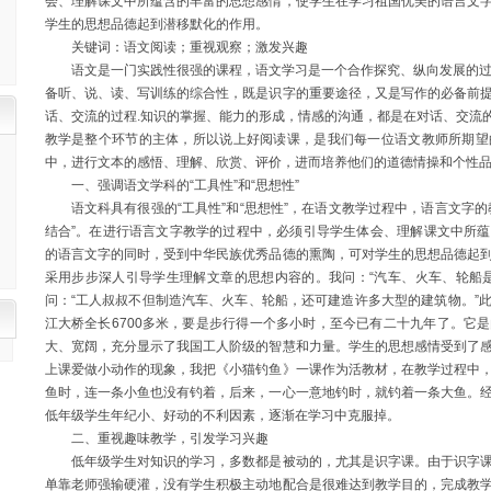
会、理解课文中所蕴含的丰富的思想感情，使学生在学习祖国优美的语言文
学生的思想品德起到潜移默化的作用。
关键词：语文阅读；重视观察；激发兴趣
语文是一门实践性很强的课程，语文学习是一个合作探究、纵向发展的过程
备听、说、读、写训练的综合性，既是识字的重要途径，又是写作的必备前
话、交流的过程.知识的掌握、能力的形成，情感的沟通，都是在对话、交流
教学是整个环节的主体，所以说上好阅读课，是我们每一位语文教师所期望
中，进行文本的感悟、理解、欣赏、评价，进而培养他们的道德情操和个性
一、强调语文学科的“工具性”和“思想性”
语文科具有很强的“工具性”和“思想性”，在语文教学过程中，语言文字的
结合”。在进行语言文字教学的过程中，必须引导学生体会、理解课文中所
的语言文字的同时，受到中华民族优秀品德的熏陶，可对学生的思想品德起
采用步步深人引导学生理解文章的思想内容的。我问：“汽车、火车、轮船
问：“工人叔叔不但制造汽车、火车、轮船，还可建造许多大型的建筑物。”
江大桥全长6700多米，要是步行得一个多小时，至今已有二十九年了。它
大、宽阔，充分显示了我国工人阶级的智慧和力量。学生的思想感情受到了
上课爱做小动作的现象，我把《小猫钓鱼》一课作为活教材，在教学过程中
鱼时，连一条小鱼也没有钓着，后来，一心一意地钓时，就钓着一条大鱼。
低年级学生年纪小、好动的不利因素，逐渐在学习中克服掉。
二、重视趣味教学，引发学习兴趣
低年级学生对知识的学习，多数都是被动的，尤其是识字课。由于识字课
单靠老师强输硬灌，没有学生积极主动地配合是很难达到教学目的，完成教