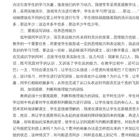
办法引发学生的学习兴趣，激发他们的学习动力。我便常常采用直观教学法
具，采用实物演示、游戏等方法进行教学。学生在学习用“这边……那边……
动物摆放在不同的位置上对学生进行引导，学生很快就能随着我的演示说出
多，那边羊少；这边羊多牛也多，那边羊少牛也少等。
三、重视说写训练，培养思维能力
低年级同学识字少、语言表达能力尚未得到充分的发展，思维能力也较，
教学的一个重要任务，而要使学生能形成一定的思维能力和表达能力，就必
良好的学习习惯。要达这一目标，就必根据不同的课文，设计教学重点，循
在完成识字的同时，启发学生联系实际生活，说几句话：我家有几口人，我
话，既可巩固对字的认识，又训练了学生说的能力。在教学过程中，还可以
巴）一文，可结合课文练习，让学生口头描述：小壁虎向谁借尾巴？它借到
点，设计练习，对学生进行说写训练，如你喜欢什么动物？为什么？等，让
趣，同学们都能积极参与，从而也完成了从口头表达到书面语言这个质的飞
四、加强观察、判断和推理能力的训练
教师必须十分重视观察、判断和推理能力的训练。在平时生活中，学生对
学过程中有必要对学生观察和判断能力进行训练，让学生做生活的有心人。
照本宣科地讲解课文，学生是很难理解的，我便在课前先让学生在新楼房里
音，然后，再让学生观察用石头击起的波痕碰到障碍物荡回来的现象，再进
现象，却有着如此深奥的道理，使学生认识到观察与判断的重要性。对刻舟
记号能把宝剑捞上来吗？为什么？曹冲的称象办法是怎样想出来的？并加以
驶的状态，这种情况下，剑与船是否同步；同样是在船上刻记号，曹冲则能