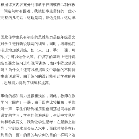
，根据课文内容充分利用教学挂图或自己制作教
”一词造句时有困难，我就把事先剪好的一些小
较完整的几句话：这边是鸡，那边是鸭；这边羊
因此使学生具有初步的思维能力是低年级语文
须对学生进行听说读写的训练，同时，培养他们
序渐进地加以训练。如（人、口、手）一课，可
的小手可以做什么等。在识字的基础上进行说
结合课文练习进行说写训练，如<小壁虎借尾
了吗？为什么？还可以根据课文中动物的不同特
学生先说后写。由于练习的设计能引起学生的兴
跃，思维能力得到了训练和提高。
事物的感知能力是很粗浅的，因此，教师在教
如学习（回声）一课，由于回声比较抽象，单靠
大叫一声，学生们听到楼房里也回荡起同样的声
入课文的学习，学生们普遍感到，生活中常见的
求剑和称象两文，我则让学生思考：在船舷上刻
引导：宝剑落水后会沉入水中，而此时船是在行
达到目的，曹冲的目的与求剑的目的一样吗？这