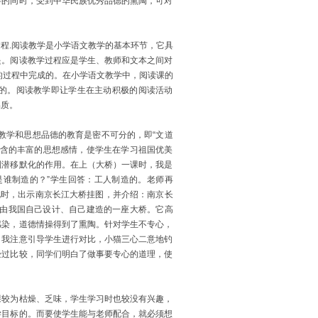
字的同时，受到中华民族优秀品德的熏陶，可对
.阅读教学是小学语文教学的基本环节，它具
提。阅读教学过程应是学生、教师和文本之间对
的过程中完成的。在小学语文教学中，阅读课的
的。阅读教学即让学生在主动积极的阅读活动
品质。
教学和思想品德的教育是密不可分的，即“文道
蕴含的丰富的思想感情，使学生在学习祖国优美
到潜移默化的作用。在上（大桥）一课时，我是
是谁制造的？”学生回答：工人制造的。老师再
此时，出示南京长江大桥挂图，并介绍：南京长
是由我国自己设计、自己建造的一座大桥。它高
感染，道德情操得到了熏陶。针对学生不专心，
，我注意引导学生进行对比，小猫三心二意地钓
经过比较，同学们明白了做事要专心的道理，使
较为枯燥、乏味，学生学习时也较没有兴趣，
学目标的。而要使学生能与老师配合，就必须想