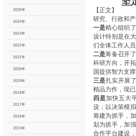
坚
【正文】
2025年
研究、行政和产
2024年
一是
精心组织
2023年
设计特别是在
们全体工作人员
2022年
二是
筹备召开
2021年
科研方向，开
2020年
国提供智力支撑
三是
扎
实开展了
2019年
精品力作，现已
2018年
四是
加快五大
2017年
设；以决策模
筹建为抓手，
2016年
划为抓手，加
2015年
合作平台建设