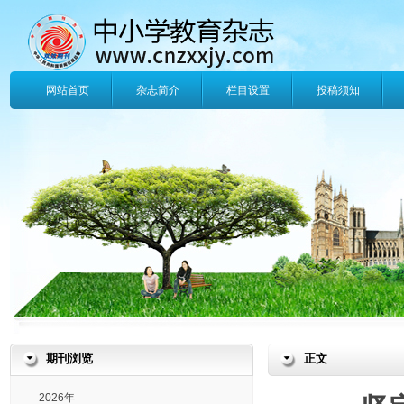
网站首页
杂志简介
栏目设置
投稿须知
期刊浏览
正文
2026年